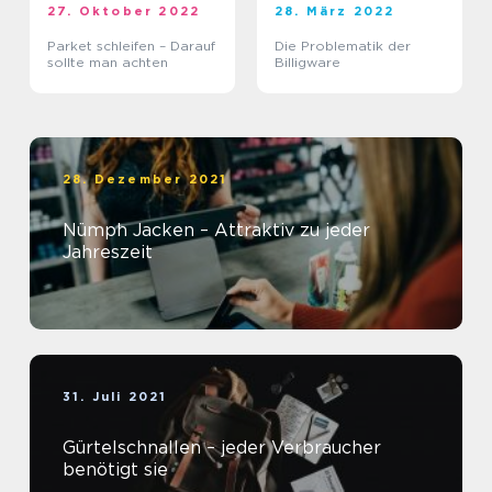
27. Oktober 2022
28. März 2022
Parket schleifen – Darauf
Die Problematik der
sollte man achten
Billigware
28. Dezember 2021
Nümph Jacken – Attraktiv zu jeder
Jahreszeit
31. Juli 2021
Gürtelschnallen – jeder Verbraucher
benötigt sie