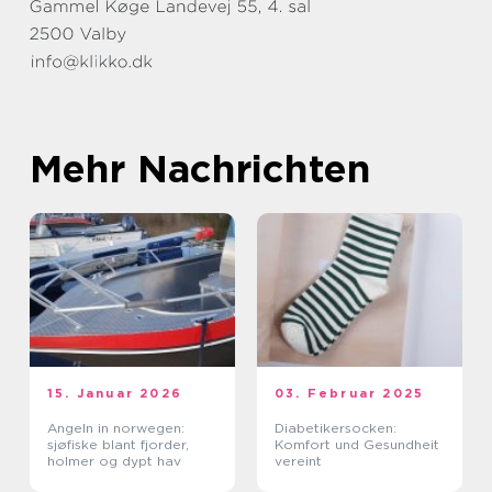
Mehr Nachrichten
15. Januar 2026
03. Februar 2025
Angeln in norwegen:
Diabetikersocken:
sjøfiske blant fjorder,
Komfort und Gesundheit
holmer og dypt hav
vereint